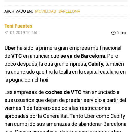
ARCHIVADO EN:
MOVILIDAD
BARCELONA
Toni Fuentes
31.01.2019 10:45h
2 min
Uber
ha sido la primera gran empresa multinacional
de
VTC
en anunciar que
se va de Barcelona
. Pero
poco después, la otra gran empresa,
Cabify
, también
ha anunciado que tira la toalla en la capital catalana en
la pugna con el
taxi
.
Las empresas de
coches de VTC
han anunciado a
sus usuarios que dejan de prestar servicio a partir del
viernes 1 de febrero debido a las restricciones
aprobadas por la Generalitat. Tanto Uber como Cabify
han cumplido sus amenazas de abandonar Barcelona
si el Govern aprobaba el decreto para proteger a los