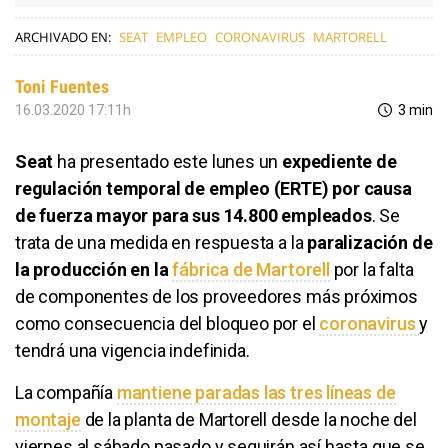
ARCHIVADO EN:
SEAT
EMPLEO
CORONAVIRUS
MARTORELL
Toni Fuentes
16.03.2020 17:11h
3 min
Seat
ha presentado este lunes un
expediente de
regulación temporal de empleo (ERTE) por causa
de fuerza mayor para sus 14.800 empleados
. Se
trata de una medida en respuesta a la
paralización de
la producción en la
fábrica de Martorell
por la falta
de componentes de los proveedores más próximos
como consecuencia del bloqueo por el
coronavirus
y
tendrá una vigencia indefinida.
La compañía
mantiene paradas las tres líneas de
montaje
de la planta de Martorell desde la noche del
viernes al sábado pasado y seguirán así hasta que se