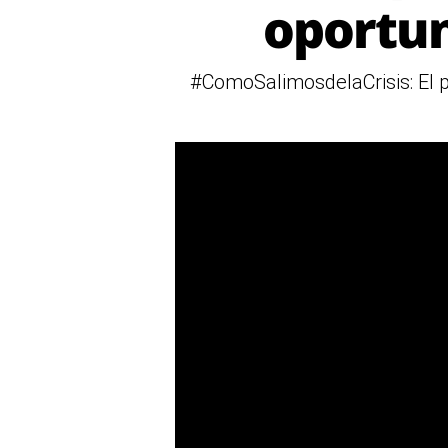
oportun
#ComoSalimosdelaCrisis: El p