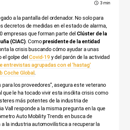
3 min
gado a la pantalla del ordenador. No solo para
los decretos de medidas en el estado de alarma,
200 empresas que forman parte del
Clúster de la
luña (CIAC)
. Como
presidente de la entidad
onta la crisis buscando cómo ayudar a unas
 el golpe del
Covid-19
y del parón de la actividad
de entrevistas agrupadas con el 'hastag'
b Coche Global
​.
 para los proveedores", asegura este veterano
l que le ha tocado vivir esta insólita crisis como
ústeres más potentes de la industria de
 Vall responde a la misma pregunta en la que
ómetro Auto Mobility Trends en busca de
a la industria automovilística a recuperar la