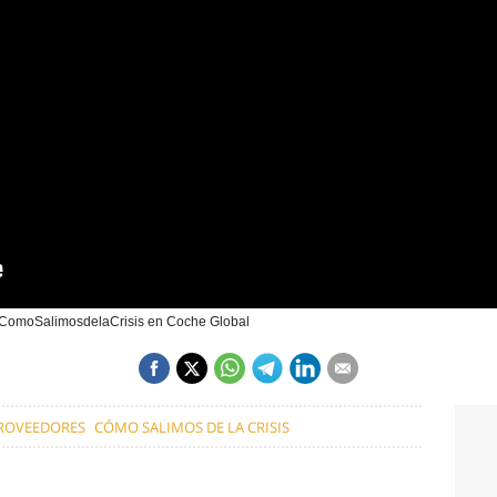
 #ComoSalimosdelaCrisis en Coche Global
ROVEEDORES
CÓMO SALIMOS DE LA CRISIS