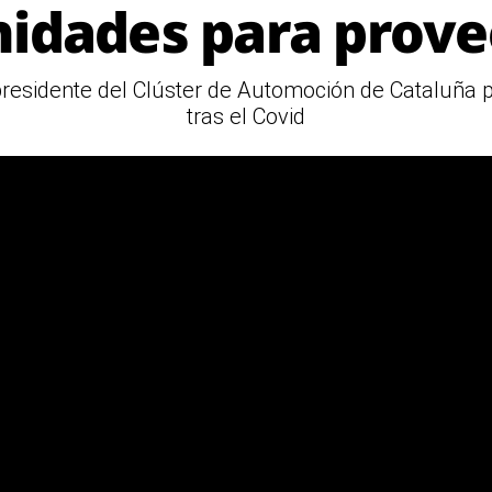
idades para prov
residente del Clúster de Automoción de Cataluña 
tras el Covid