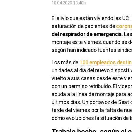
10.04.2020 13:40h
El alivio que están viviendo las UCI
saturación de pacientes de
coron
del respirador de emergencia
. La
montaje este viernes, cuando se de
según han indicado fuentes sindic
Los más de
100 empleados destin
unidades al día del nuevo disposit
vuelto a sus casas desde este vie
con un permiso retribuido. El vicep
acuda a la línea de montaje para a
últimos días. Un portavoz de Seat c
tarde del viernes por la falta de n
cómo evoluciones la situación de l
Trabajo hecho, según el 