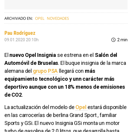
ARCHIVADO EN:
OPEL
NOVEDADES
Pau Rodríguez
09.01.2020 20:10h
2 min
El
nuevo Opel Insignia
se estrena en el
Salón del
Automóvil de Bruselas
. El buque insignia de la marca
alemana del
grupo PSA
llegará con
más
equipamiento tecnológico y unn carácter más
deportivo aunque con un 18% menos de emisiones
de CO2
.
La actualización del modelo de
Opel
estará disponible
en las carrocerías de berlina Grand Sport , familiar
Sports y GSi. El nuevo Insignia GSi monta un motor
turbo de gasolina de 2.0 litros, que desarrolla hasta