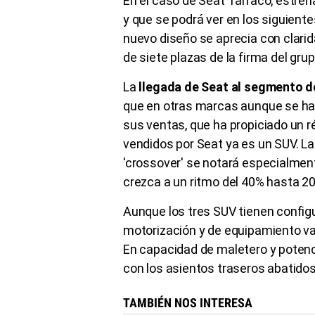
En el caso de Seat Tarraco, estren
y que se podrá ver en los siguiente
nuevo diseño se aprecia con clarida
de siete plazas de la firma del gr
La
llegada de Seat al segmento 
que en otras marcas aunque se ha c
sus ventas, que ha propiciado un 
vendidos por Seat ya es un SUV. L
'crossover' se notará especialmen
crezca a un ritmo del 40% hasta 2
Aunque los tres SUV tienen config
motorización y de equipamiento var
En capacidad de maletero y potencia,
con los asientos traseros abatido
TAMBIÉN NOS INTERESA