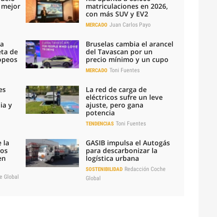
l mejor
matriculaciones en 2026,
con más SUV y EV2
Juan Carlos Payo
MERCADO
la
Bruselas cambia el arancel
eta de
del Tavascan por un
ropeos
precio mínimo y un cupo
Toni Fuentes
MERCADO
es
La red de carga de
eléctricos sufre un leve
ia y
ajuste, pero gana
potencia
Toni Fuentes
TENDENCIAS
 la
GASIB impulsa el Autogás
los
para descarbonizar la
en
logística urbana
Redacción Coche
SOSTENIBILIDAD
e Global
Global