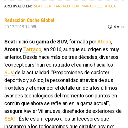
ARCHIVADO EN:
SEAT
SEAT TARRACO
SUV
MARTORELL
ATECA
Redacción Coche Global
20.12.2019 14:08h
4 min
Seat
inició su
gama de SUV
, formada por
Ateca
,
Arona y
Tarraco
, en 2016, aunque su origen es muy
anterior. Desde hace más de tres décadas, diversos
'concept cars' han construido el camino hacia los
SUV
de la actualidad. “Proporciones de carácter
deportivo y sólido, la personalidad atrevida de sus
frontales y el amor por el detalle unido a los últimos
avances tecnológicos del momento son puntos en
común que ahora se reflejan en la gama actual”,
asegura Xavier Villanueva, diseñador de exteriores de
SEAT
. Éste es un repaso a los antecesores que
inspiraron a los todocaminos que circulan hoy por