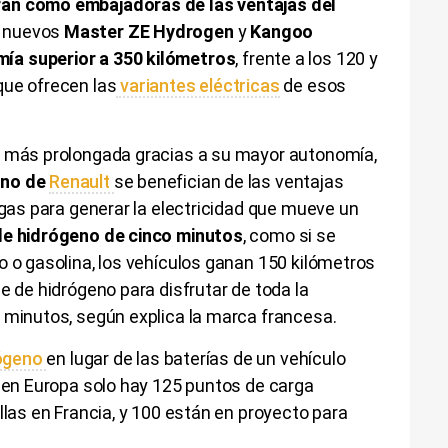
rán como embajadoras de las ventajas del
s nuevos
Master ZE Hydrogen
y
Kangoo
ía superior a 350 kilómetros
, frente a los 120 y
que ofrecen las
variantes eléctricas
de esos
n más prolongada gracias a su mayor autonomía,
eno de
Renault
se benefician de las ventajas
 gas para generar la electricidad que mueve un
de hidrógeno de cinco minutos
, como si se
o o gasolina, los vehículos ganan 150 kilómetros
e de hidrógeno para disfrutar de toda la
z minutos, según explica la marca francesa.
ógeno
en lugar de las baterías de un vehículo
e en Europa solo hay 125 puntos de carga
llas en Francia, y 100 están en proyecto para