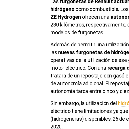
Las
furgonetas de Renault actua
hidrógeno
como combustible. Lo
ZE Hydrogen
ofrecen una
autonom
230 kilómetros, respectivamente, 
modelos de furgonetas.
Además de permitir una utilizació
las
nuevas furgonetas de hidróg
operativas de la utilización de ese
motor eléctrico. Con una
recarga 
tratara de un repostaje con gasóle
de autonomía adicional. El repostaj
autonomía tarda entre cinco y die
Sin embargo, la utilización del
hidr
eléctrico tiene limitaciones ya qu
(hidrogeneras) disponibles, 26 de e
2020.