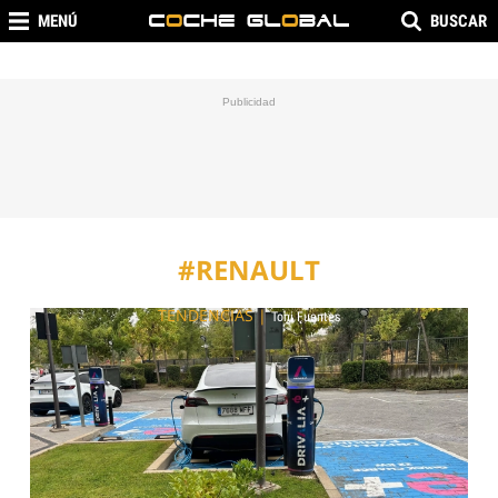
MENÚ
BUSCAR
#RENAULT
TENDENCIAS
|
Toni Fuentes