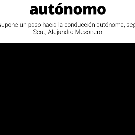
autónomo
 supone un paso hacia la conducción autónoma, segú
Seat, Alejandro Mesonero