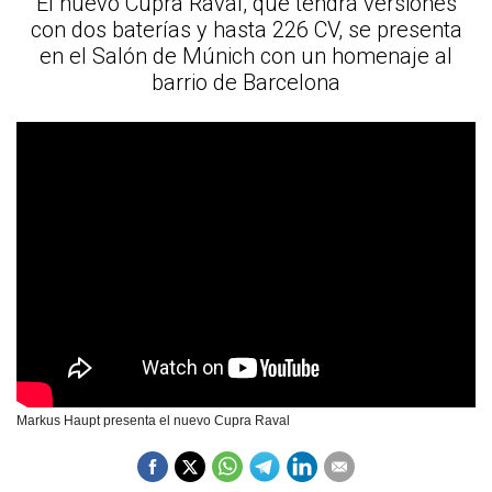
El nuevo Cupra Raval, que tendrá versiones
con dos baterías y hasta 226 CV, se presenta
en el Salón de Múnich con un homenaje al
barrio de Barcelona
Markus Haupt presenta el nuevo Cupra Raval