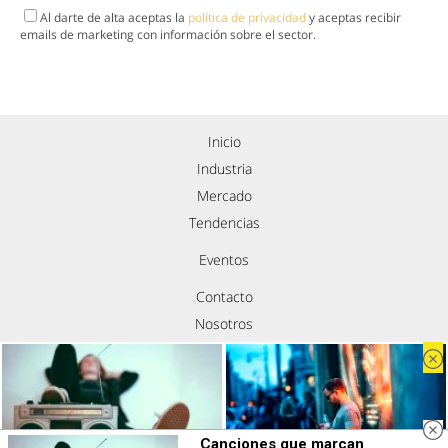
Al darte de alta aceptas la
política de privacidad
y aceptas recibir
emails de marketing con información sobre el sector.
Inicio
Industria
Mercado
Tendencias
Eventos
Contacto
Nosotros
Política de privacidad
Aviso legal
Política de cookies
Síguenos
Canciones que marcan