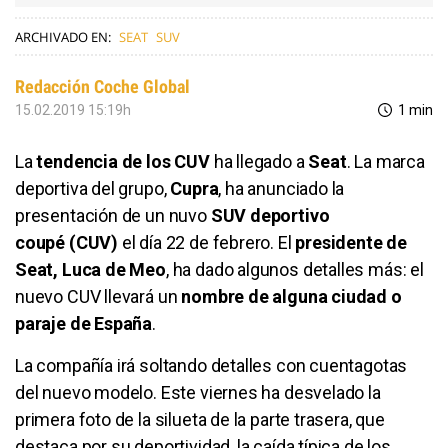
ARCHIVADO EN:
SEAT
SUV
Redacción Coche Global
15.02.2019 15:19h
1 min
La
tendencia de los CUV
ha llegado a
Seat
. La marca
deportiva del grupo,
Cupra
, ha anunciado la
presentación de un nuvo
SUV deportivo
coupé (CUV)
el día 22 de febrero. El
presidente de
Seat, Luca de Meo
, ha dado algunos detalles más: el
nuevo CUV llevará un
nombre de alguna ciudad o
paraje de España
.
La compañía irá soltando detalles con cuentagotas
del nuevo modelo. Este viernes ha desvelado la
primera foto de la silueta de la parte trasera, que
destaca por su deportividad, la caída típica de los