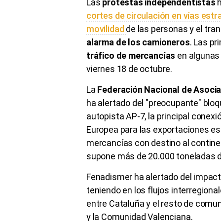
Las
protestas independentistas
h
cortes de circulación en vías estr
movilidad
de las personas y el tra
alarma de los camioneros
. Las p
tráfico de mercancías
en algunas 
viernes 18 de octubre.
La
Federación Nacional de Asoci
ha alertado del "preocupante" bloq
autopista AP-7, la principal conexió
Europea para las exportaciones esp
mercancías con destino al continen
supone más de 20.000 toneladas di
Fenadismer ha alertado del impact
teniendo en los flujos interregiona
entre Cataluña y el resto de com
y la Comunidad Valenciana.