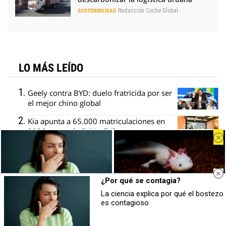
Redacción Coche Global
SOSTENIBILIDAD
LO MÁS LEÍDO
Geely contra BYD: duelo fratricida por ser
el mejor chino global
Kia apunta a 65.000 matriculaciones en
2026, con más SUV y EV2
Pragmatismo para la automoción: la
receta de los fabricantes europeos
Bruselas cambia el arancel del Tavascan
¿Por qué se contagia?
por un precio mínimo y un cupo
La ciencia explica por qué el bostezo
¿Por qué se contagia?
¿Sabías que existen?
es contagioso
Stellantis y Mercedes descartan dos
La ciencia explica por qué el bostezo
Estas criaturas existen y parecen
es contagioso
sacadas de otro planeta
gigafactorías en Italia y Alemania