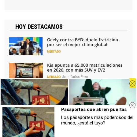
HOY DESTACAMOS
Geely contra BYD: duelo fratricida
por ser el mejor chino global
MERCADO
Kia apunta a 65.000 matriculaciones
en 2026, con más SUV y EV2
Juan Carlos Payo
MERCADO
Pragmatismo para la automoción: la
receta de los fabricantes europeos
Toni Fuentes
INDUSTRIA
Pasaportes que abren puertas
Bruselas cambia el arancel del
Los pasaportes más poderosos del
Tavascan por un precio mínimo y un
Pasaportes que abren puertas
Canciones que marcan
mundo, ¿está el tuyo?
cupo
Los pasaportes más poderosos del
¿Por qué recuerdas canciones viejas
mundo, ¿está el tuyo?
mejor que las nuevas?
Toni Fuentes
MERCADO