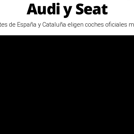
Audi y Seat
tes de España y Cataluña eligen coches oficiales m