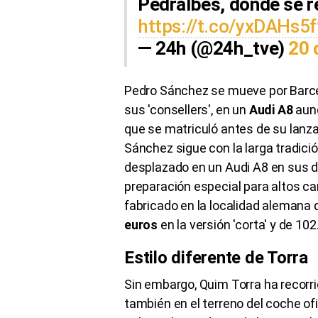
Pedralbes, donde se r
https://t.co/yxDAHs5f
— 24h (@24h_tve)
20 
Pedro Sánchez se mueve por Barcel
sus 'consellers', en un
Audi A8
aunq
que se matriculó antes de su lan
Sánchez sigue con la larga tradici
desplazado en un Audi A8 en sus d
preparación especial para altos ca
fabricado en la localidad alemana
euros
en la versión 'corta' y de 102
Estilo diferente de Torra
Sin embargo, Quim Torra ha recorr
también en el terreno del coche of