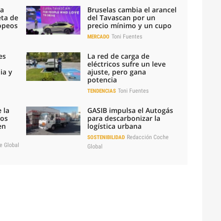
la
Bruselas cambia el arancel
eta de
del Tavascan por un
ropeos
precio mínimo y un cupo
Toni Fuentes
MERCADO
es
La red de carga de
eléctricos sufre un leve
ia y
ajuste, pero gana
potencia
Toni Fuentes
TENDENCIAS
 la
GASIB impulsa el Autogás
los
para descarbonizar la
en
logística urbana
Redacción Coche
SOSTENIBILIDAD
e Global
Global