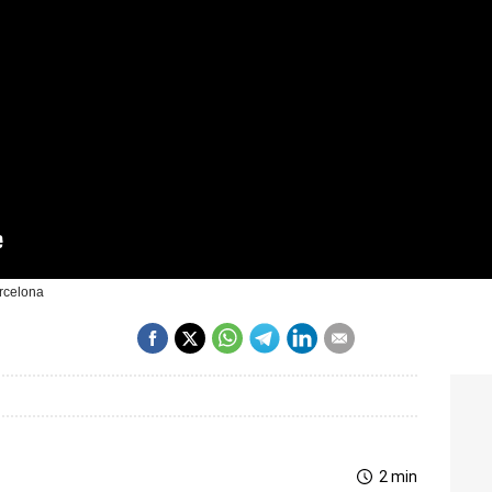
rcelona
2 min