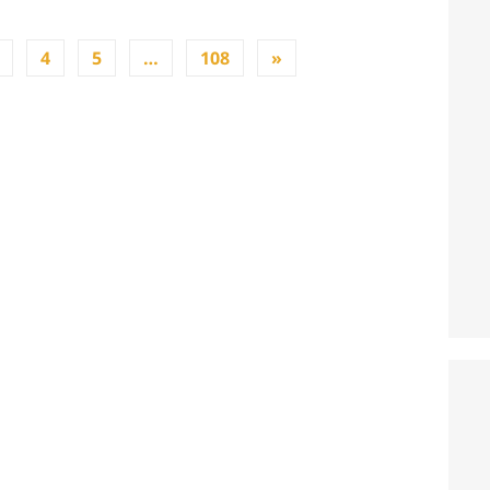
4
5
…
108
»