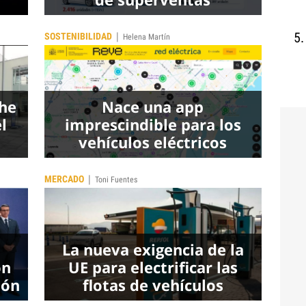
|
SOSTENIBILIDAD
Helena Martín
che
Nace una app
l
imprescindible para los
vehículos eléctricos
|
MERCADO
Toni Fuentes
La nueva exigencia de la
ón
UE para electrificar las
ión
flotas de vehículos