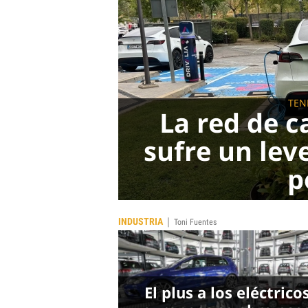
TEN
La red de c
sufre un lev
p
|
INDUSTRIA
Toni Fuentes
El plus a los eléctrico