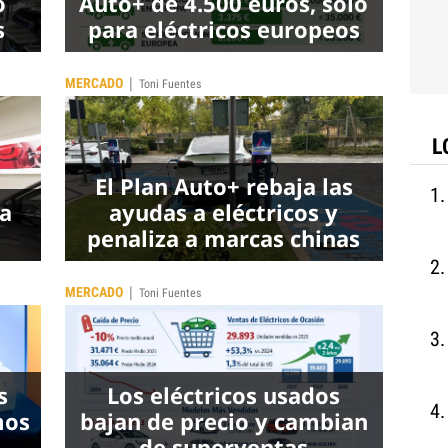
o
Auto+ de 4.500 euros, solo
s
para eléctricos europeos
|
MERCADO
Toni Fuentes
L
El Plan Auto+ rebaja las
ua
ayudas a eléctricos y
penaliza a marcas chinas
|
MERCADO
Toni Fuentes
s
Los eléctricos usados
mos
bajan de precio y cambian
de superventas