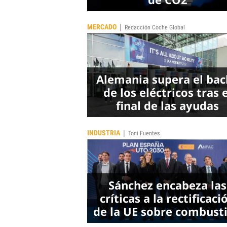
|
MERCADO
Redacción Coche Global
Alemania supera el ba
de los eléctricos tras e
final de las ayudas
|
INDUSTRIA
Toni Fuentes
Sánchez encabeza las
críticas a la rectificaci
de la UE sobre combust