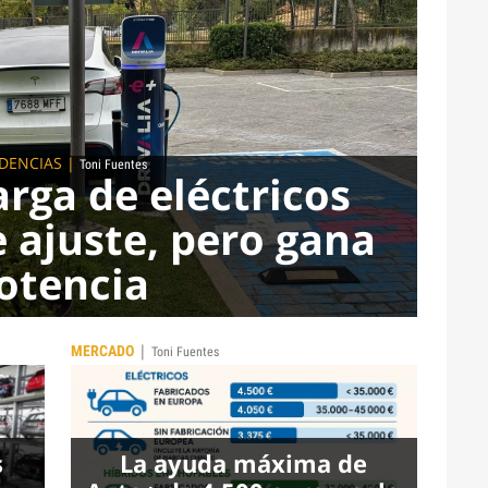
DENCIAS
|
Toni Fuentes
arga de eléctricos
e ajuste, pero gana
otencia
|
MERCADO
Toni Fuentes
s
La ayuda máxima de