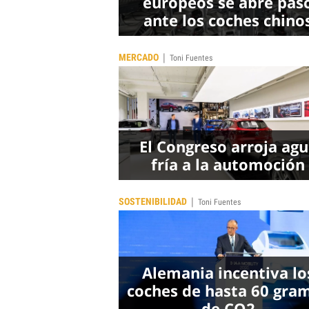
europeos se abre pas
ante los coches chino
|
MERCADO
Toni Fuentes
El Congreso arroja ag
fría a la automoción
|
SOSTENIBILIDAD
Toni Fuentes
Alemania incentiva lo
coches de hasta 60 gra
de CO2