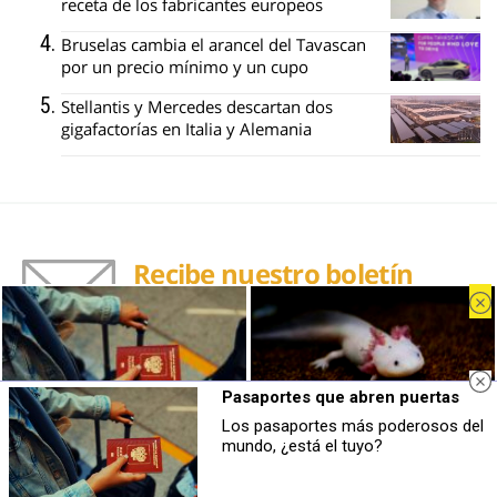
receta de los fabricantes europeos
Bruselas cambia el arancel del Tavascan
por un precio mínimo y un cupo
Stellantis y Mercedes descartan dos
gigafactorías en Italia y Alemania
Recibe nuestro boletín
Lo más destacado de CocheGlobal, en
tu correo
Tu nombre
Pasaportes que abren puertas
Los pasaportes más poderosos del
Pasaportes que abren puertas
Parece ciencia ficción
mundo, ¿está el tuyo?
Los pasaportes más poderosos del
Prepárate para alucinar con estas
Tu correo electrónico
mundo, ¿está el tuyo?
criaturas