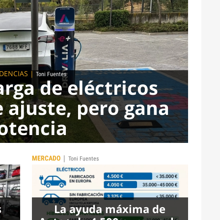
DENCIAS
|
Toni Fuentes
arga de eléctricos
e ajuste, pero gana
otencia
|
MERCADO
Toni Fuentes
s
La ayuda máxima de