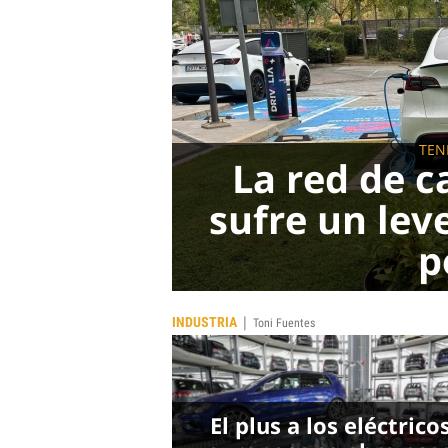
TEN
La red de c
sufre un lev
p
|
INDUSTRIA
Toni Fuentes
El plus a los eléctrico