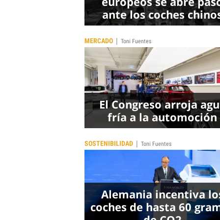
europeos se abre pas
ante los coches chino
|
MERCADO
Toni Fuentes
El Congreso arroja ag
fría a la automoción
|
SOSTENIBILIDAD
Toni Fuentes
Alemania incentiva lo
coches de hasta 60 gra
de CO2