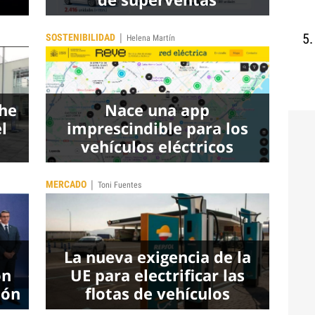
|
SOSTENIBILIDAD
Helena Martín
che
Nace una app
l
imprescindible para los
vehículos eléctricos
|
MERCADO
Toni Fuentes
La nueva exigencia de la
ón
UE para electrificar las
ión
flotas de vehículos