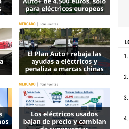
o
Auto+ de 4.500 euros, solo
s
para eléctricos europeos
|
MERCADO
Toni Fuentes
L
El Plan Auto+ rebaja las
ua
ayudas a eléctricos y
penaliza a marcas chinas
|
MERCADO
Toni Fuentes
s
Los eléctricos usados
mos
bajan de precio y cambian
de superventas