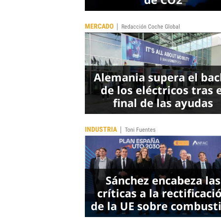
|
MERCADO
Redacción Coche Global
Alemania supera el ba
de los eléctricos tras e
final de las ayudas
|
INDUSTRIA
Toni Fuentes
Sánchez encabeza las
críticas a la rectificaci
de la UE sobre combust