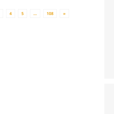
4
5
…
108
»