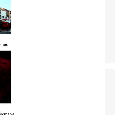
uemas
indomable