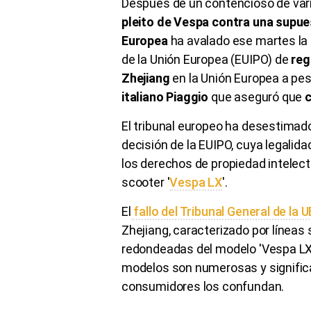
Después de un contencioso de vario
pleito de Vespa contra una supue
Europea
ha avalado ese martes la d
de la Unión Europea (EUIPO) de
reg
Zhejiang
en la Unión Europea a pes
italiano Piaggio
que aseguró que
c
El tribunal europeo ha desestimado
decisión de la EUIPO, cuya legalid
los derechos de propiedad intelect
scooter '
Vespa LX
'.
El
fallo del Tribunal General de la 
Zhejiang, caracterizado por líneas
redondeadas del modelo 'Vespa LX
modelos son numerosas y significat
consumidores los confundan.