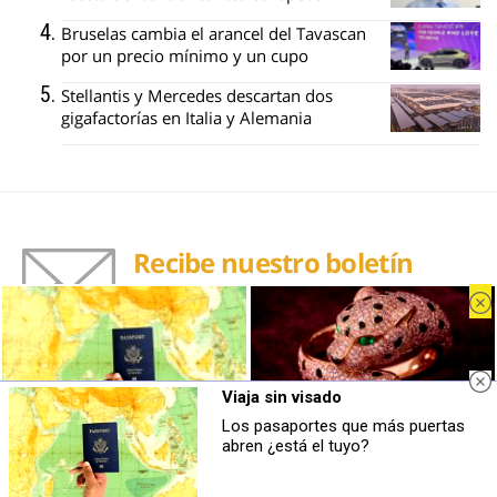
Bruselas cambia el arancel del Tavascan
por un precio mínimo y un cupo
Stellantis y Mercedes descartan dos
gigafactorías en Italia y Alemania
Recibe nuestro boletín
Lo más destacado de CocheGlobal, en
tu correo
Tu nombre
Viaja sin visado
Los pasaportes que más puertas
Viaja sin visado
Belleza indomable
abren ¿está el tuyo?
Los pasaportes que más puertas
El diamante que simboliza la
Tu correo electrónico
abren ¿está el tuyo?
feminidad indomable