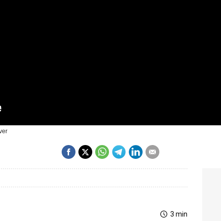
ver
3 min