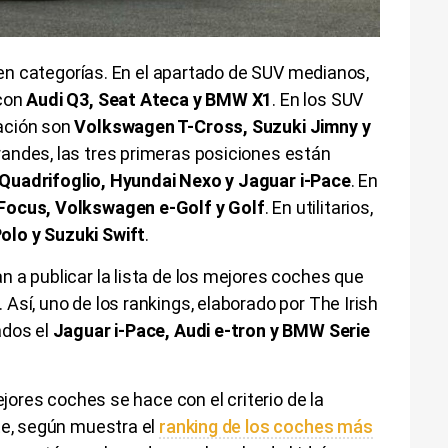
a en categorías. En el apartado de SUV medianos,
 con
Audi Q3, Seat Ateca y BMW X1
. En los SUV
ación son
Volkswagen T-Cross, Suzuki Jimny y
randes, las tres primeras posiciones están
Quadrifoglio, Hyundai Nexo y Jaguar i-Pace
. En
Focus, Volkswagen e-Golf y Golf
. En utilitarios,
olo y Suzuki Swift
.
 a publicar la lista de los mejores coches que
Así, uno de los rankings, elaborado por The Irish
ados el
Jaguar i-Pace, Audi e-tron y BMW Serie
ejores coches se hace con el criterio de la
te, según muestra el
ranking de los coches más