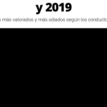
y 2019
s más valorados y más odiados según los conducto