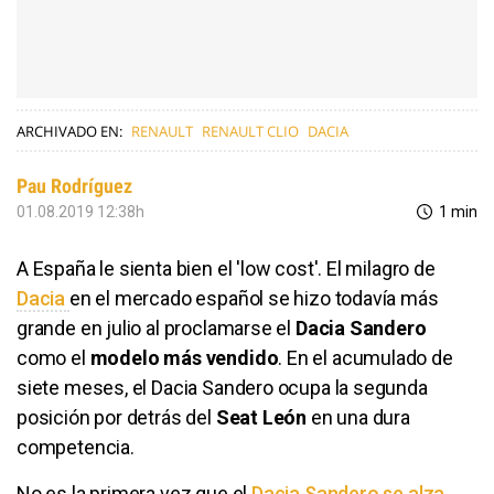
ARCHIVADO EN:
RENAULT
RENAULT CLIO
DACIA
Pau Rodríguez
01.08.2019 12:38h
1 min
A España le sienta bien el 'low cost'. El milagro de
Dacia
en el mercado español se hizo todavía más
grande en julio al proclamarse el
Dacia Sandero
como el
modelo más vendido
. En el acumulado de
siete meses, el Dacia Sandero ocupa la segunda
posición por detrás del
Seat León
en una dura
competencia.
No es la primera vez que el
Dacia Sandero se alza