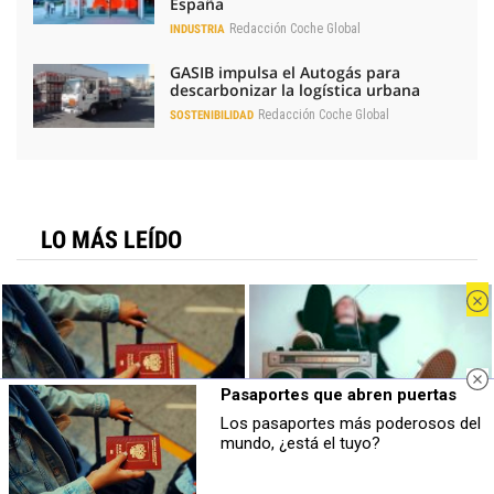
España
Redacción Coche Global
INDUSTRIA
GASIB impulsa el Autogás para
descarbonizar la logística urbana
Redacción Coche Global
SOSTENIBILIDAD
LO MÁS LEÍDO
Geely contra BYD: duelo fratricida por ser
el mejor chino global
Kia apunta a 65.000 matriculaciones en
2026, con más SUV y EV2
Pasaportes que abren puertas
Pragmatismo para la automoción: la
Los pasaportes más poderosos del
Pasaportes que abren puertas
Canciones que marcan
receta de los fabricantes europeos
mundo, ¿está el tuyo?
Los pasaportes más poderosos del
¿Por qué recuerdas canciones viejas
mundo, ¿está el tuyo?
mejor que las nuevas?
Bruselas cambia el arancel del Tavascan