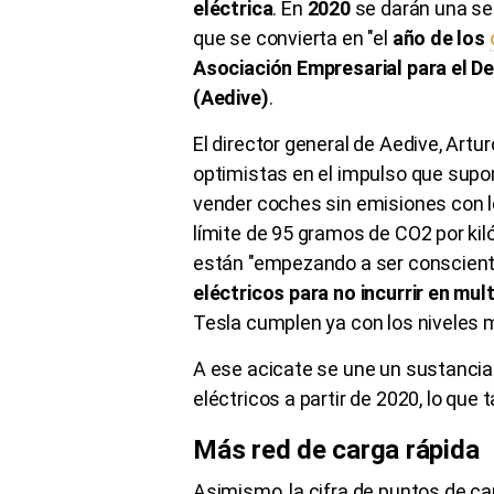
eléctrica
. En
2020
se darán una se
que se convierta en "el
año de los
Asociación Empresarial para el De
(Aedive)
.
El director general de Aedive, Artu
optimistas en el impulso que supon
vender coches sin emisiones con lo
límite de 95 gramos de CO2 por kil
están "empezando a ser conscien
eléctricos para no incurrir en mul
Tesla cumplen ya con los niveles 
A ese acicate se une un sustancia
eléctricos a partir de 2020, lo que 
Más red de carga rápida
Asimismo, la cifra de puntos de car