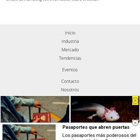
Inicio
Industria
Mercado
Tendencias
Eventos
Contacto
Nosotros
Política de privacidad
Aviso legal
Política de cookies
Síguenos
Pasaportes que abren puertas
Los pasaportes más poderosos del
Pasaportes que abren puertas
¿Sabías que existen?