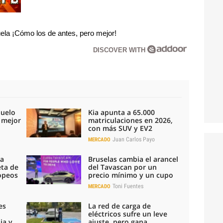
la ¡Cómo los de antes, pero mejor!
DISCOVER WITH
duelo
Kia apunta a 65.000
l mejor
matriculaciones en 2026,
con más SUV y EV2
Juan Carlos Payo
MERCADO
la
Bruselas cambia el arancel
eta de
del Tavascan por un
ropeos
precio mínimo y un cupo
Toni Fuentes
MERCADO
es
La red de carga de
eléctricos sufre un leve
ia y
ajuste, pero gana