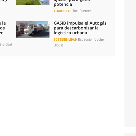
potencia
Toni Fuentes
TENDENCIAS
 la
GASIB impulsa el Autogás
los
para descarbonizar la
en
logística urbana
Redacción Coche
SOSTENIBILIDAD
e Global
Global