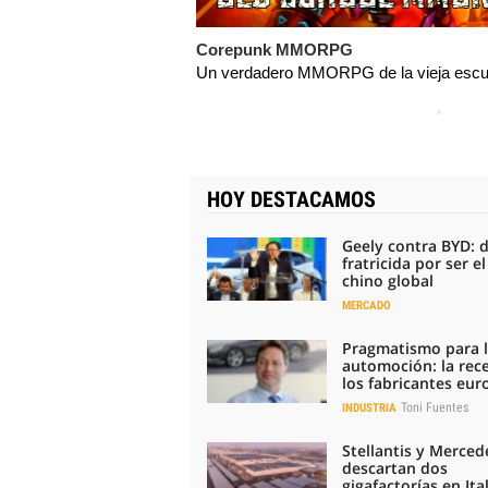
Corepunk MMORPG
Un verdadero MMORPG de la vieja escue
HOY DESTACAMOS
Geely contra BYD: 
fratricida por ser e
chino global
MERCADO
Pragmatismo para 
automoción: la rec
los fabricantes eu
Toni Fuentes
INDUSTRIA
Stellantis y Merced
descartan dos
gigafactorías en Ital