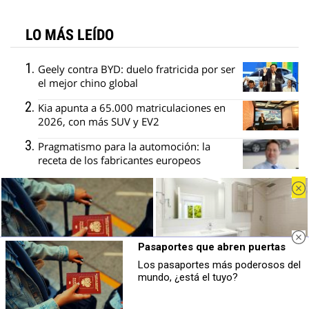
LO MÁS LEÍDO
Geely contra BYD: duelo fratricida por ser
el mejor chino global
Kia apunta a 65.000 matriculaciones en
2026, con más SUV y EV2
Pragmatismo para la automoción: la
receta de los fabricantes europeos
Bruselas cambia el arancel del Tavascan
por un precio mínimo y un cupo
Stellantis y Mercedes descartan dos
gigafactorías en Italia y Alemania
Pasaportes que abren puertas
Los pasaportes más poderosos del
Pasaportes que abren puertas
¿Conocías estos 5 consejos?
mundo, ¿está el tuyo?
Los pasaportes más poderosos del
Consejos infalibles para eliminar la
mundo, ¿está el tuyo?
cal del baño fácil y rápido