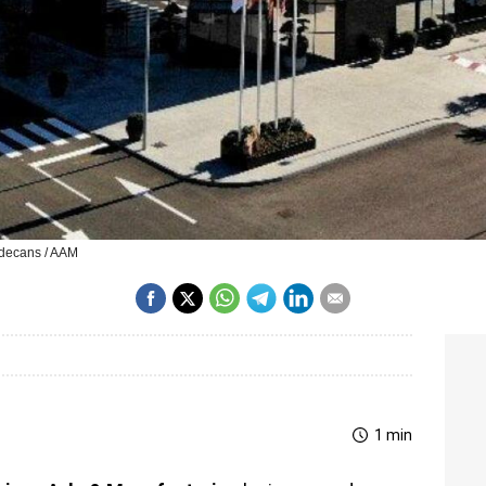
adecans / AAM
1 min