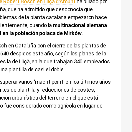
 de Robert Bosch en Lliçà d'Amunt
ha pillado por
luña, que ha admitido que desconocía que
oblemas de la planta catalana empezaron hace
cientemente, cuando la
multinacional alemana
al en la población polaca de Mirków
.
osch en Cataluña con el cierre de las plantas de
40 despidos este año, según los planes de la
s la de Lliçà, en la que trabajan 340 empleados
a plantilla de casi el doble.
 superar varios 'macht point' en los últimos años
rtes de plantilla y reducciones de costes,
ación urbanística del terreno en el que está
o fue considerado como agrícola en lugar de