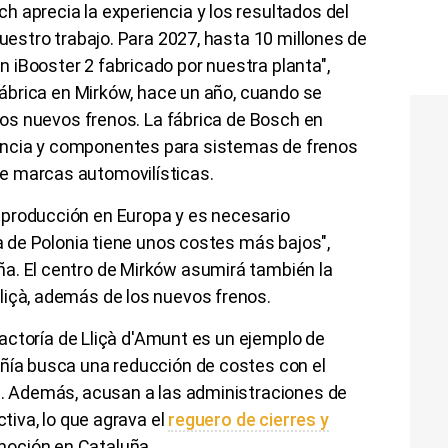
 aprecia la experiencia y los resultados del
nuestro trabajo. Para 2027, hasta 10 millones de
 iBooster 2 fabricado por nuestra planta",
 fábrica en Mirków, hace un año, cuando se
 los nuevos frenos. La fábrica de Bosch en
ncia y componentes para sistemas de frenos
e marcas automovilísticas.
 producción en Europa y es necesario
la de Polonia tiene unos costes más bajos",
a. El centro de Mirków asumirá también la
liçà, además de los nuevos frenos.
 factoría de Lliçà d'Amunt es un ejemplo de
añía busca una reducción de costes con el
ia. Además, acusan a las administraciones de
ctiva, lo que agrava el
reguero de cierres y
oción en Cataluña.