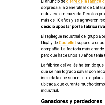
El anuncio de
cierre de la fábrica
sorpresa a la Generalitat de Cata
estuviera amenazada. Pero los pr
más de 10 años y se agravaron re
decidió apostar por la fábrica riv
El repliegue industrial del grupo B
Lliçà y de
Castellet
supondrá unos 6
compañía. La factoría más grande e
pero que hace unos 10 años tenía un
La fábrica del Vallès ha tenido que
que se han logrado salvar con reco
incluida la que suponía la regulariz
ubicada, que durante mucho tiemp
industrial.
Ganadores y perdedores