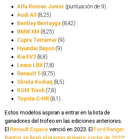
Alfa Romeo Junior
(puntuación de 9)
Audi A3
(8,25)
Bentley Bentayga
(8,42)
BMW XM
(8,25)
Cupra Terramar
(9)
Hyundai Bayon
(9)
Kia EV3
(8,8)
Lexus LBX
(7,8)
Renault 5
(8,75)
Skoda Kodiaq
(8,5)
KGM Tívoli
(7,8)
Toyota C-HR
(8,1)
Estos modelos aspiran a entrar en la lista de
ganadores del trofeo en las ediciones anteriores.
El
Renault Espace
venció en 2023. El
Ford Ranger
Raptor se llevó el premio al mejor coche de 2022
;