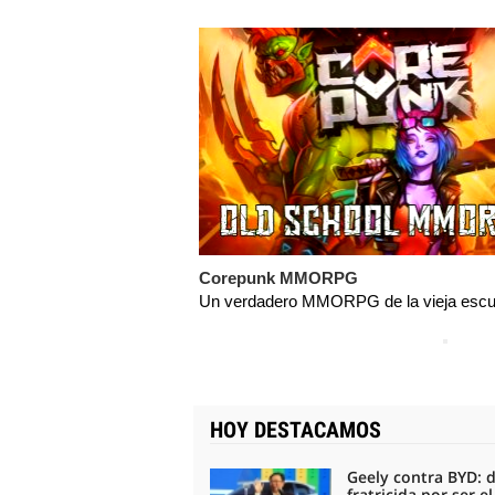
Corepunk MMORPG
Un verdadero MMORPG de la vieja escue
HOY DESTACAMOS
Geely contra BYD: 
fratricida por ser e