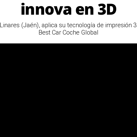
innova en 3D
Linares (Jaén), aplica su tecnología de impresión 3
Best Car Coche Global