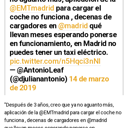
@EMTmadrid
para cargar el
coche no funciona , decenas de
cargadores en
@madrid
qué
llevan meses esperando ponerse
en funcionamiento, en Madrid no
puedes tener un taxi eléctrico.
pic.twitter.com/n5Hqci3nNl
— @AntonioLeaf
(@djulianantonio)
14 de marzo
de 2019
"Después de 3 años, creo que ya no aguanto más,
aplicación de la @EMTmadrid para cargar el coche no
funciona , decenas de cargadores en @madrid
que llevan meses esperando ponerse en