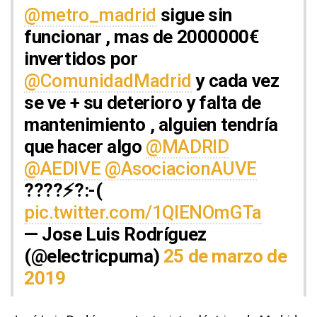
@metro_madrid
sigue sin
funcionar , mas de 2000000€
invertidos por
@ComunidadMadrid
y cada vez
se ve + su deterioro y falta de
mantenimiento , alguien tendría
que hacer algo
@MADRID
@AEDIVE
@AsociacionAUVE
????⚡?:-(
pic.twitter.com/1QlENOmGTa
— Jose Luis Rodríguez
(@electricpuma)
25 de marzo de
2019