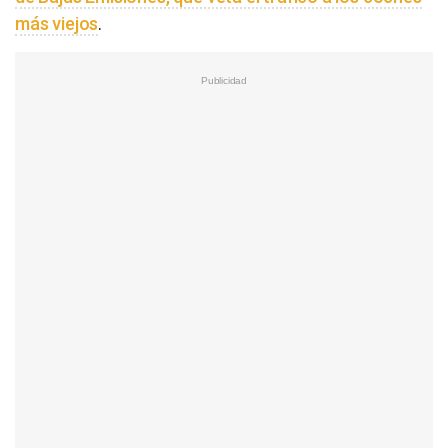
más viejos
.