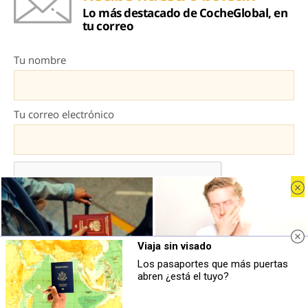
Lo más destacado de CocheGlobal, en
tu correo
Tu nombre
Tu correo electrónico
Viaja sin visado
Los pasaportes que más puertas
Pasaportes que abren puertas
¿Por qué se contagia?
Al darte de alta aceptas la
política de privacidad
y aceptas recibir
abren ¿está el tuyo?
Los pasaportes más poderosos del
El bostezo es más social de lo que
emails de marketing con información sobre el sector.
mundo, ¿está el tuyo?
imaginas