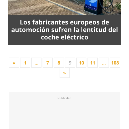
Los fabricantes europeos de
automoción sufren la lentitud del
coche eléctrico
«
1
…
7
8
9
10
11
…
108
»