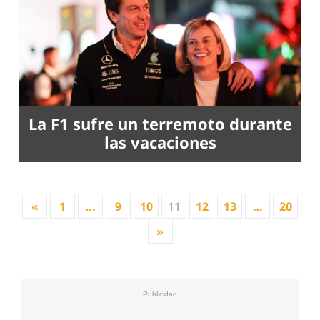
La F1 sufre un terremoto durante
las vacaciones
«
1
…
9
10
11
12
13
…
20
»