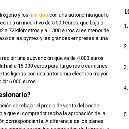
L
drógeno y los
híbridos
con una autonomía igual o
recho a un incentivo de
5.500
euros, que baja a
32 a 72 kilómetros y a
1.300
euros si es menor de
caso de las
pymes
y las grandes empresas a una
 recibir una subvención que va de
4.000
euros
bifuel
a
15.000
euros para furgones o camiones
netas ligeras con una autonomía eléctrica mayor
cibir
6.000
euros.
esionario?
gación de rebajar el precio de venta del coche
 a que el comprador reciba la aprobación de la
ón correspondiente. A diferencia de los planes
ncesionarios no son los encargados de tramitar la