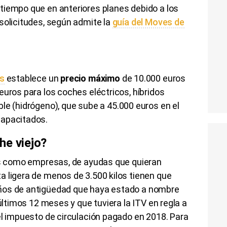
tiempo que en anteriores planes debido a los
solicitudes, según admite la
guía del
Moves
de
s
establece un
precio máximo
de
10.000
euros
euros para los coches eléctricos, híbridos
ble (hidrógeno), que sube a
45.000
euros en el
capacitados.
he viejo?
res como empresas, de ayudas que quieran
ta ligera de menos de
3.500
kilos tienen que
ños de antigüedad que haya estado a nombre
 últimos 12 meses y que tuviera la
ITV
en regla a
el impuesto de circulación pagado en 2018. Para