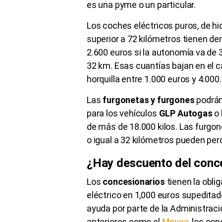
es una
pyme
o un particular.
Los coches eléctricos puros, de hi
superior a 72 kilómetros tienen de
2.600
euros si la autonomía va de 
32 km. Esas cuantías bajan en el 
horquilla entre
1.000
euros y
4.000
.
Las
furgonetas y furgones
podrán
para los vehículos
GLP
Autogas
o
de más de
18.000
kilos. Las furgo
o igual a 32 kilómetros pueden per
¿Hay descuento del conc
Los
concesionarios
tienen la obli
eléctrico en
1,000
euros supeditado
ayuda por parte de la Administraci
anteriores como el
Movea
, los co