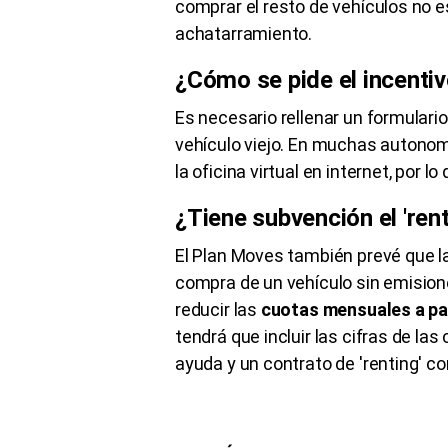
comprar el resto de vehículos no e
achatarramiento.
¿Cómo se pide el incenti
Es necesario rellenar un formulari
vehículo viejo. En muchas autonomí
la oficina virtual en internet, por l
¿Tiene subvención el '
ren
El Plan
Moves
también prevé que l
compra de un vehículo sin emision
reducir las
cuotas mensuales a pag
tendrá que incluir las cifras de la
ayuda y un contrato de '
renting
' c