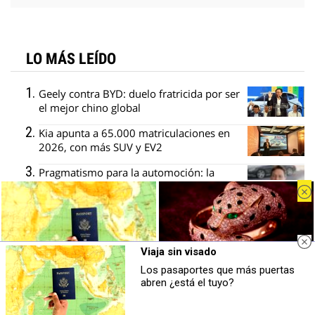
LO MÁS LEÍDO
Geely contra BYD: duelo fratricida por ser
el mejor chino global
Kia apunta a 65.000 matriculaciones en
2026, con más SUV y EV2
Pragmatismo para la automoción: la
receta de los fabricantes europeos
Bruselas cambia el arancel del Tavascan
por un precio mínimo y un cupo
Stellantis y Mercedes descartan dos
Viaja sin visado
gigafactorías en Italia y Alemania
Los pasaportes que más puertas
Viaja sin visado
Belleza indomable
abren ¿está el tuyo?
Los pasaportes que más puertas
El diamante que simboliza la
abren ¿está el tuyo?
feminidad indomable