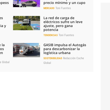
ropeos
precio mínimo y un cupo
Toni Fuentes
MERCADO
es
La red de carga de
eléctricos sufre un leve
ia y
ajuste, pero gana
potencia
Toni Fuentes
TENDENCIAS
 la
GASIB impulsa el Autogás
los
para descarbonizar la
en
logística urbana
Redacción Coche
SOSTENIBILIDAD
e Global
Global