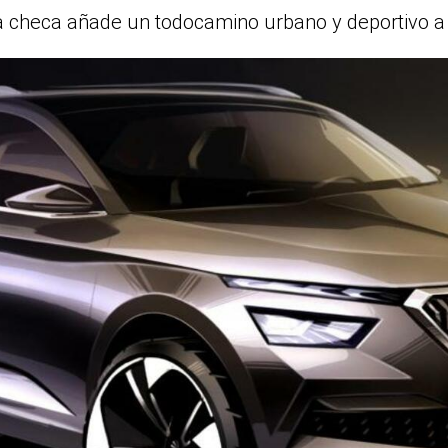
 checa añade un todocamino urbano y deportivo 