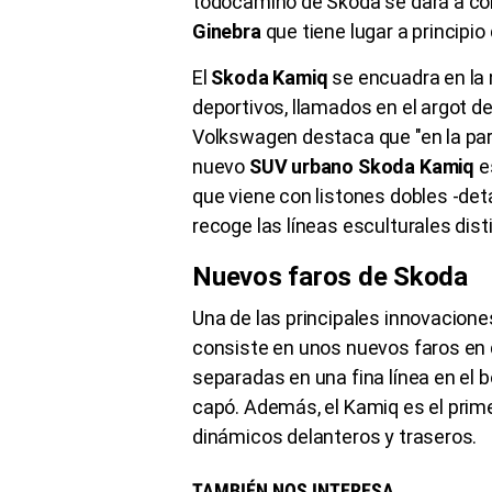
todocamino de Skoda se dará a co
Ginebra
que tiene lugar a principio
El
Skoda Kamiq
se encuadra en la
deportivos, llamados en el argot 
Volkswagen destaca que "en la part
nuevo
SUV urbano Skoda Kamiq
es
que viene con listones dobles -deta
recoge las líneas esculturales disti
Nuevos faros de Skoda
Una de las principales innovacione
consiste en unos nuevos faros en d
separadas en una fina línea en el b
capó. Además, el Kamiq es el prim
dinámicos delanteros y traseros.
TAMBIÉN NOS INTERESA