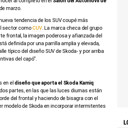
nocer al completo en el
Salón del Automovil de
 de marzo.
 nueva tendencia de los SUV coupé más
del sector como
CUV
. La marca checa del grupo
e frontal, la imagen poderosa y afianzada del
tá definida por una parrilla amplia y elevada,
lle típico del diseño SUV de Skoda- y por arriba
ntivas del capó".
s en el
diseño que aporta el Skoda Kamiq
os partes, en las que las luces diurnas están
orde del frontal y haciendo de bisagra con el
er modelo de Skoda en incorporar intermitentes
L