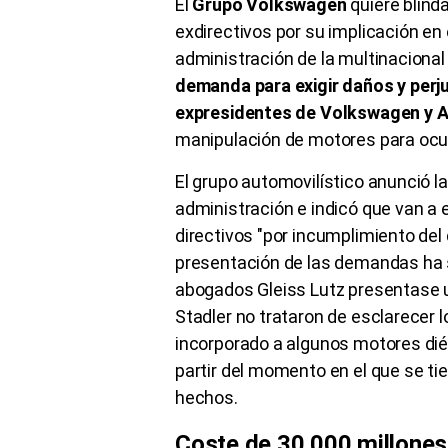
El
Grupo Volkswagen
quiere blind
exdirectivos por su implicación en 
administración de la multinacion
demanda para exigir daños y perju
expresidentes de Volkswagen y A
manipulación de motores para ocu
El grupo automovilístico anunció l
administración e indicó que van a
directivos "por incumplimiento del 
presentación de las demandas ha 
abogados Gleiss Lutz presentase 
Stadler no trataron de esclarecer l
incorporado a algunos motores diés
partir del momento en el que se ti
hechos.
Coste de 30.000 millones