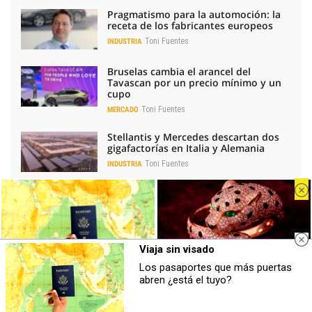
Pragmatismo para la automoción: la
receta de los fabricantes europeos
Toni Fuentes
INDUSTRIA
Bruselas cambia el arancel del
Tavascan por un precio mínimo y un
cupo
Toni Fuentes
MERCADO
Stellantis y Mercedes descartan dos
gigafactorías en Italia y Alemania
Toni Fuentes
INDUSTRIA
La red de carga de eléctricos sufre un
leve ajuste, pero gana potencia
Toni Fuentes
TENDENCIAS
Viaja sin visado
La electrificación de la movilidad
impulsa los resultados de ABB en
Los pasaportes que más puertas
España
Viaja sin visado
Belleza indomable
abren ¿está el tuyo?
Los pasaportes que más puertas
El diamante que simboliza la
Redacción Coche Global
INDUSTRIA
abren ¿está el tuyo?
feminidad indomable