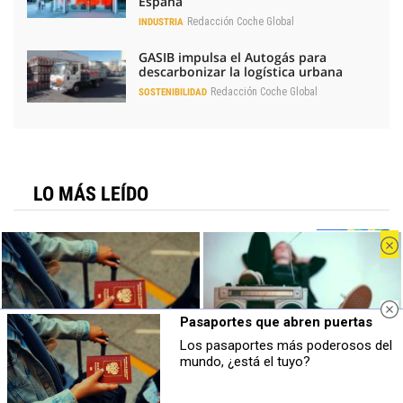
España
Redacción Coche Global
INDUSTRIA
GASIB impulsa el Autogás para
descarbonizar la logística urbana
Redacción Coche Global
SOSTENIBILIDAD
LO MÁS LEÍDO
Geely contra BYD: duelo fratricida por ser
el mejor chino global
Kia apunta a 65.000 matriculaciones en
2026, con más SUV y EV2
Pasaportes que abren puertas
Pragmatismo para la automoción: la
Los pasaportes más poderosos del
Pasaportes que abren puertas
Canciones que marcan
receta de los fabricantes europeos
mundo, ¿está el tuyo?
Los pasaportes más poderosos del
¿Por qué recuerdas canciones viejas
mundo, ¿está el tuyo?
mejor que las nuevas?
Bruselas cambia el arancel del Tavascan