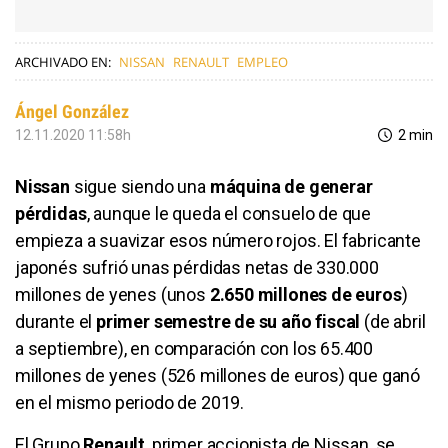
ARCHIVADO EN:
NISSAN
RENAULT
EMPLEO
Ángel González
12.11.2020 11:58h
2 min
Nissan
sigue siendo una
máquina de generar
pérdidas
, aunque le queda el consuelo de que
empieza a suavizar esos número rojos. El fabricante
japonés sufrió unas pérdidas netas de 330.000
millones de yenes (unos
2.650 millones de euros
)
durante el
primer semestre de su año fiscal
(de abril
a septiembre), en comparación con los 65.400
millones de yenes (526 millones de euros) que ganó
en el mismo periodo de 2019.
El Grupo
Renault
, primer accionista de Nissan, se