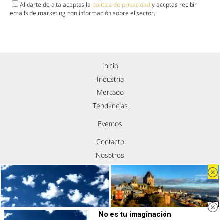
Al darte de alta aceptas la
política de privacidad
y aceptas recibir
emails de marketing con información sobre el sector.
Inicio
Industria
Mercado
Tendencias
Eventos
Contacto
Nosotros
Política de privacidad
Aviso legal
Política de cookies
Síguenos
No es tu imaginación