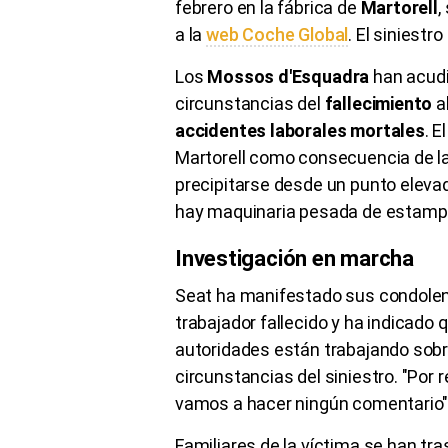
febrero en la fábrica de
Martorell
,
a la
web Coche Global
. El siniestr
Los
Mossos d'Esquadra
han acudi
circunstancias del
fallecimiento
a
accidentes laborales mortales
. E
Martorell como consecuencia de la
precipitarse desde un punto elevad
hay maquinaria pesada de estampa
Investigación en marcha
Seat ha manifestado sus condolenc
trabajador fallecido y ha indicado 
autoridades están trabajando sobre
circunstancias del siniestro. "Por 
vamos a hacer ningún comentario",
Familiares de la víctima se han tra