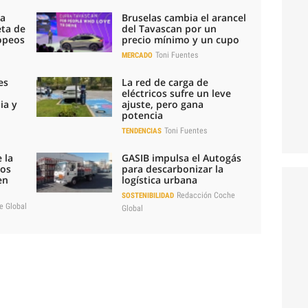
la
Bruselas cambia el arancel
eta de
del Tavascan por un
ropeos
precio mínimo y un cupo
Toni Fuentes
MERCADO
es
La red de carga de
eléctricos sufre un leve
ia y
ajuste, pero gana
potencia
Toni Fuentes
TENDENCIAS
 la
GASIB impulsa el Autogás
los
para descarbonizar la
en
logística urbana
Redacción Coche
SOSTENIBILIDAD
e Global
Global