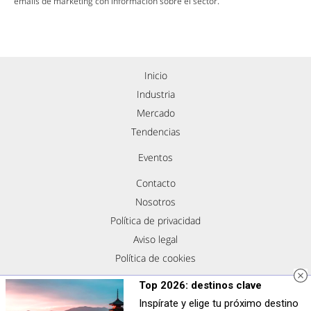
emails de marketing con información sobre el sector.
Inicio
Industria
Mercado
Tendencias
Eventos
Contacto
Nosotros
Política de privacidad
Aviso legal
Política de cookies
Síguenos
Top 2026: destinos clave
Inspírate y elige tu próximo destino