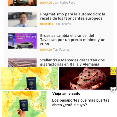
Juan Carlos Payo
MERCADO
Pragmatismo para la automoción: la
receta de los fabricantes europeos
Toni Fuentes
INDUSTRIA
Bruselas cambia el arancel del
Tavascan por un precio mínimo y un
cupo
Toni Fuentes
MERCADO
Stellantis y Mercedes descartan dos
gigafactorías en Italia y Alemania
Toni Fuentes
INDUSTRIA
La red de carga de eléctricos sufre un
leve ajuste, pero gana potencia
Toni Fuentes
TENDENCIAS
Viaja sin visado
Los pasaportes que más puertas
La electrificación de la movilidad
Viaja sin visado
Belleza indomable
abren ¿está el tuyo?
Los pasaportes que más puertas
El diamante que simboliza la
impulsa los resultados de ABB en
abren ¿está el tuyo?
feminidad indomable
España