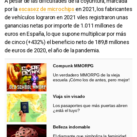
A pesar de las dificultades de la coyuntura, marcada
por la
escasez de microchips
en 2021, los fabricantes
de vehículos lograron en 2021 viles registraron unas
ganancias netas por importe de 1.011 millones de
euros en España, lo que supone multiplicar por más
de cinco (+432%) el beneficio neto de 189,8 millones
de euros de 2020, el año de la pandemia.
Corepunk MMORPG
Un verdadero MMORPG de la vieja
escuela ¡Cómo los de antes, pero mejor!
Viaja sin visado
Los pasaportes que más puertas abren
¿está el tuyo?
Belleza indomable
El diamante que simboliza la feminidad