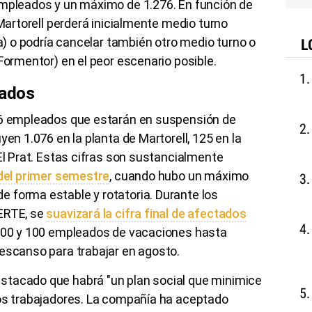
empleados y un máximo de 1.276. En función de
 Martorell perderá inicialmente medio turno
na) o podría cancelar también otro medio turno o
L
 Formentor) en el peor escenario posible.
tados
76 empleados que estarán en suspensión de
yen 1.076 en la planta de Martorell, 125 en la
 El Prat. Estas cifras son sustancialmente
del primer semestre
, cuando hubo un máximo
 forma estable y rotatoria. Durante los
 ERTE, se
suavizará la cifra final de afectados
200 y 100 empleados de vacaciones hasta
descanso para trabajar en agosto.
stacado que habrá "un plan social que minimice
los trabajadores. La compañía ha aceptado