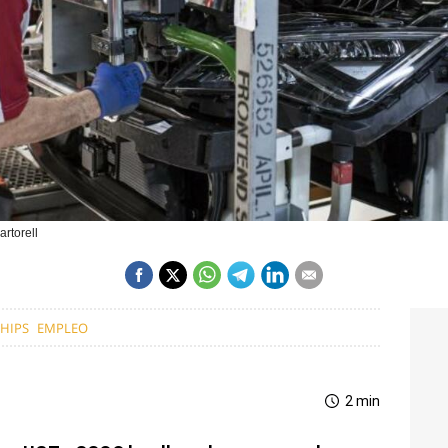
rtorell
HIPS
EMPLEO
2 min